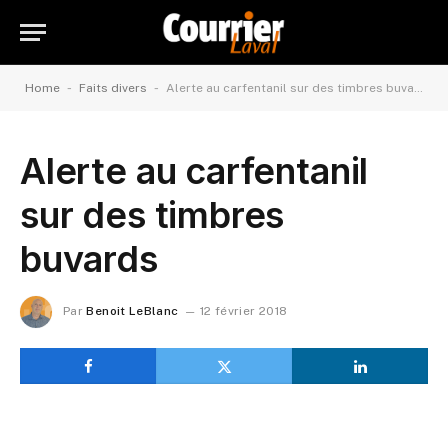
-
-
Home
Faits divers
Alerte au carfentanil sur des timbres buvards
Alerte au carfentanil
sur des timbres
buvards
Par
Benoit LeBlanc
12 février 2018