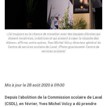
«J’ai toujours eu la chance de travailler avec des équipes d’écoles qui
étaient novatrices, créatrices et qui avaient à cœur la réussite des
élèves», affirme, entre autres, Yves Michel Volcy, directeur général du
Centre de services scolaire de Laval. (Photo gracieuseté- Centre de
services scolaire)
Mis à jour le 28 août 2020 à 01h30
Depuis l’abolition de la Commission scolaire de Laval
(CSDL), en février, Yves Michel Volcy a dû prendre