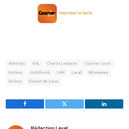
Imprimer le texte
Admirals
AHL
Charlie Lindgren
Courrier Laval
Hockey
Josh Brook
LAH
Laval
Milwaukee
Rocket
Rocket de Laval
Facebook
Twitter
LinkedIn
Rédaction Laval