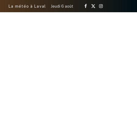
La météo à Laval
Jeudi 6 août
Facebook
X
Instagram
(Twitter)