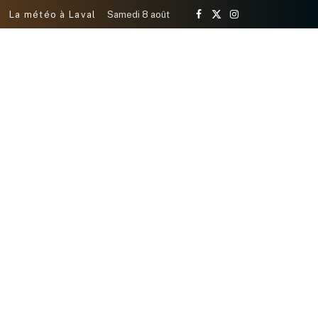
La météo à Laval
Samedi 8 août
Facebook
X
Instagram
(Twitter)