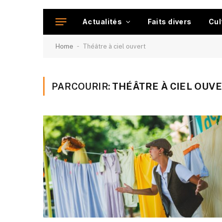
Actualités
Faits divers
Cul
-
Home
Théâtre à ciel ouvert
PARCOURIR:
THÉÂTRE À CIEL OUV