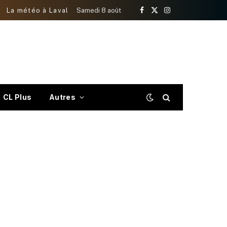
La météo à Laval
Samedi 8 août
Facebook
X
Instagram
(Twitter)
CL Plus
Autres