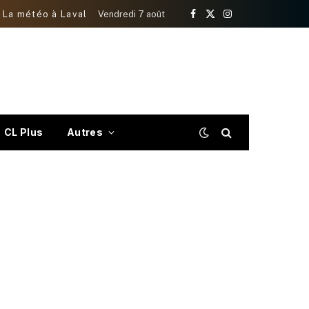
La météo à Laval
Vendredi 7 août
Facebook
X
Instagram
(Twitter)
CL Plus
Autres