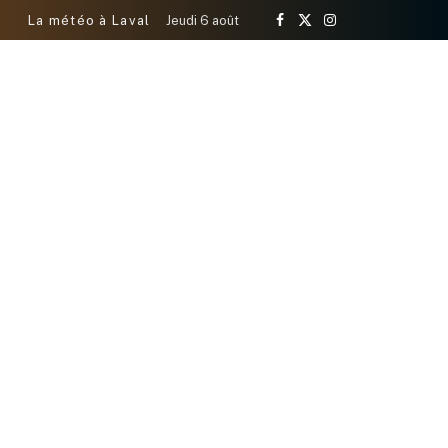
La météo à Laval
Jeudi 6 août
Facebook
X
Instagram
(Twitter)