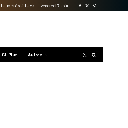
La météo à Laval
Vendredi 7 août
Facebook
X
Instagram
(Twitter)
CL Plus
Autres