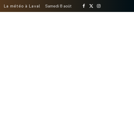
La météo à Laval
Samedi 8 août
Facebook
X
Instagram
(Twitter)