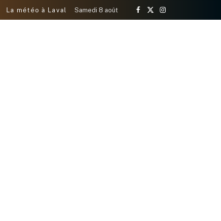
La météo à Laval
Samedi 8 août
Facebook
X
Instagram
(Twitter)