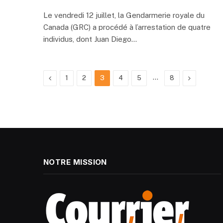
Le vendredi 12 juillet, la Gendarmerie royale du
Canada (GRC) a procédé à l’arrestation de quatre
individus, dont Juan Diego…
Previous
…
Next
1
2
3
4
5
8
NOTRE MISSION