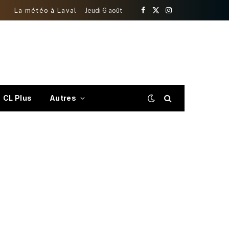
La météo à Laval
Jeudi 6 août
Facebook
X
Instagram
(Twitter)
CL Plus
Autres