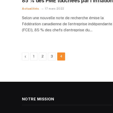
85 % des PME touchées par l’inflation
Actualités
17 mars 2022
Selon une nouvelle note de recherche émise la
Fédération canadienne de l’entreprise indépendante
(FCEI), 85 % des chefs d’entreprise du…
Previous
1
2
3
4
NOTRE MISSION