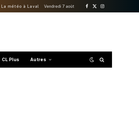
La météo à Laval
Vendredi 7 août
Facebook
X
Instagram
(Twitter)
CL Plus
Autres