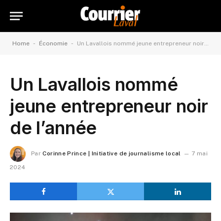
-
-
Home
Économie
Un Lavallois nommé jeune entrepreneur noir de l’année
Un Lavallois nommé
jeune entrepreneur noir
de l’année
Par
Corinne Prince | Initiative de journalisme local
7 mai
2024