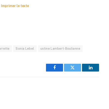
Imprimer le texte
arrette
Sonia Lebel
ustine Lambert-Boulianne
Facebook
Twitter
LinkedIn