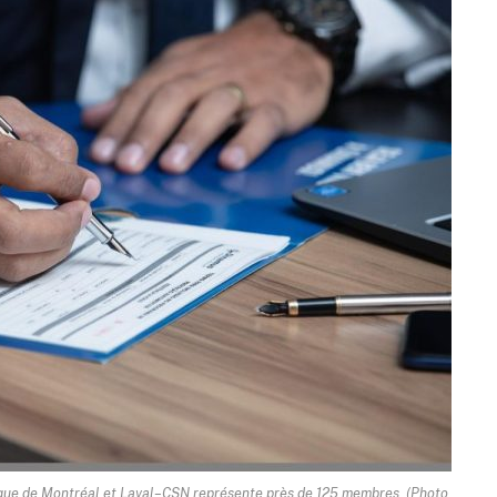
dique de Montréal et Laval–CSN représente près de 125 membres. (Photo