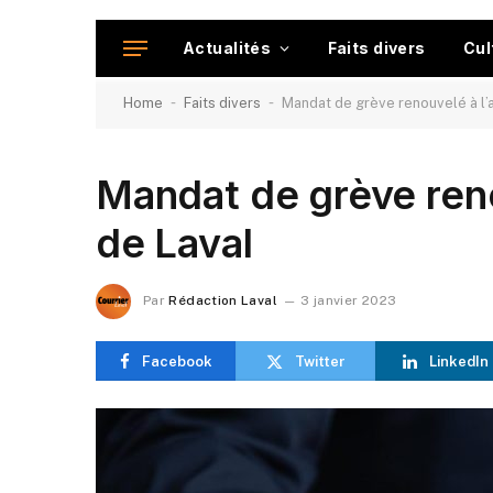
Actualités
Faits divers
Cul
-
-
Home
Faits divers
Mandat de grève renouvelé à l’a
Mandat de grève reno
de Laval
Par
Rédaction Laval
3 janvier 2023
Facebook
Twitter
LinkedIn