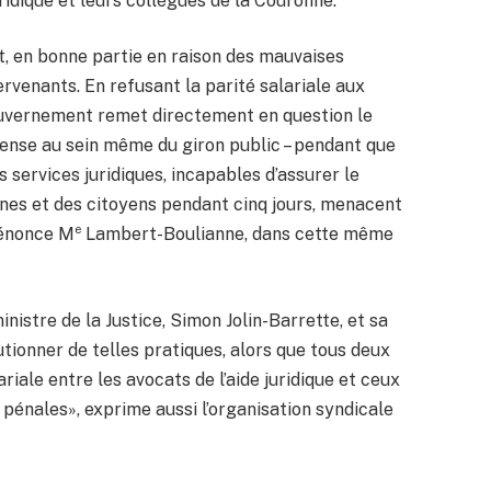
uridique et leurs collègues de la Couronne.
, en bonne partie en raison des mauvaises
ervenants. En refusant la parité salariale aux
 gouvernement remet directement en question le
éfense au sein même du giron public – pendant que
 services juridiques, incapables d’assurer le
nes et des citoyens pendant cinq jours, menacent
e
 dénonce M
Lambert-Boulianne, dans cette même
nistre de la Justice, Simon Jolin-Barrette, et sa
tionner de telles pratiques, alors que tous deux
riale entre les avocats de l’aide juridique et ceux
 pénales», exprime aussi l’organisation syndicale