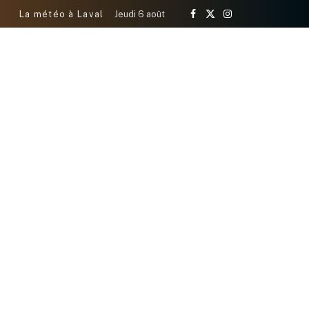
La météo à Laval
Jeudi 6 août
Facebook
X
Instagram
(Twitter)