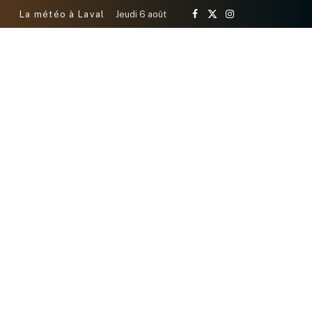
La météo à Laval
Jeudi 6 août
Facebook
X
Instagram
(Twitter)