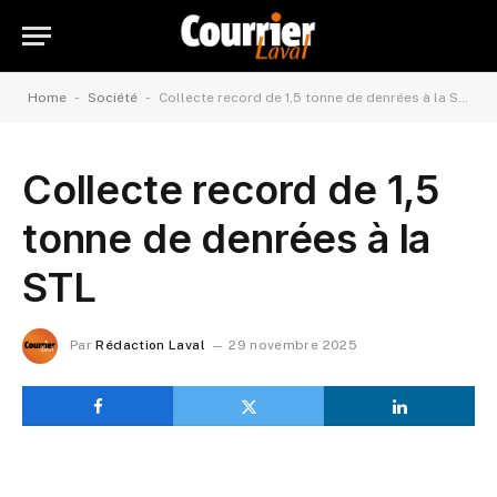
-
-
Home
Société
Collecte record de 1,5 tonne de denrées à la STL
Collecte record de 1,5
tonne de denrées à la
STL
Par
Rédaction Laval
29 novembre 2025