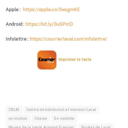
Apple :
https://apple.co/3wsgmKE
Android :
https://bit.ly/3uGPo1D
Infolettre :
https://courrierlaval.com/infolettre/
Imprimer le texte
CBLM
Centre de bénévolat et moisson Laval
co-motion
Cosmo
En vedette
Musée de la santé Armand-Frappier
Rocket de Laval