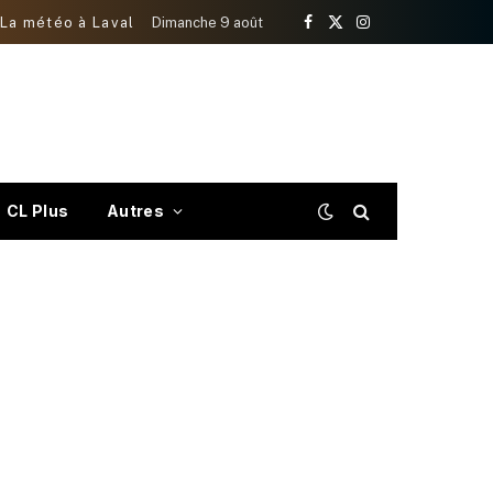
La météo à Laval
Dimanche 9 août
Facebook
X
Instagram
(Twitter)
CL Plus
Autres