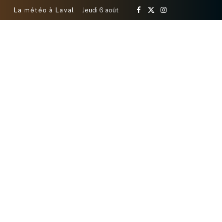
La météo à Laval
Jeudi 6 août
Facebook
X
Instagram
(Twitter)