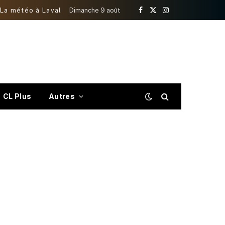
La météo à Laval
Dimanche 9 août
Facebook
X
Instagram
(Twitter)
CL Plus
Autres