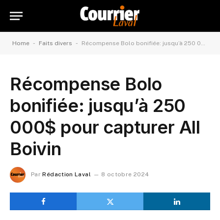
-
-
Home
Faits divers
Récompense Bolo bonifiée: jusqu’à 250 000$ pour capturer All Boivin
Récompense Bolo
bonifiée: jusqu’à 250
000$ pour capturer All
Boivin
Par
Rédaction Laval
8 octobre 2024