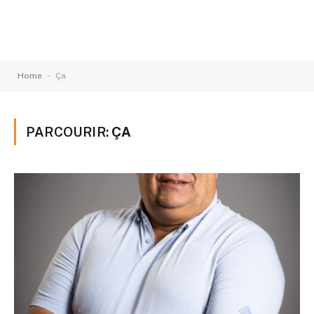
-
Home
Ça
PARCOURIR:
ÇA