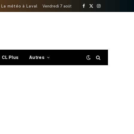
La météo à Laval
Vendredi 7 août
Facebook
X
Instagram
(Twitter)
CL Plus
Autres