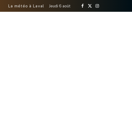
La météo à Laval
Jeudi 6 août
Facebook
X
Instagram
(Twitter)