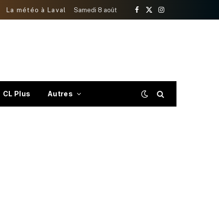
La météo à Laval
Samedi 8 août
Facebook
X
Instagram
(Twitter)
CL Plus
Autres