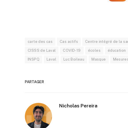
carte des cas
Cas actifs
Centre intégré de la sa
CISSS de Laval
COVID-19
écoles
éducation
INSPQ
Laval
Luc Boileau
Masque
Mesures
PARTAGER
Nicholas Pereira