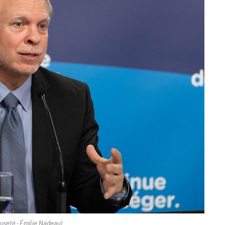
useté - Émilie Nadeau)