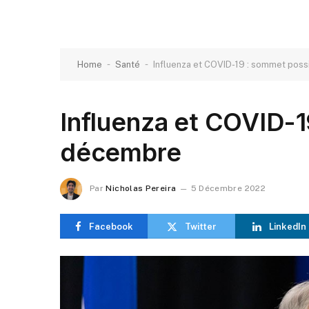
-
-
Home
Santé
Influenza et COVID-19 : sommet pos
Influenza et COVID-1
décembre
Par
Nicholas Pereira
5 Décembre 2022
Facebook
Twitter
LinkedIn