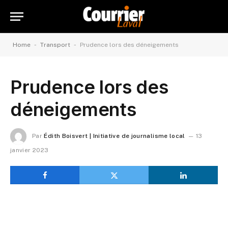
-
-
Home
Transport
Prudence lors des déneigements
Prudence lors des
déneigements
Par
Édith Boisvert | Initiative de journalisme local
13
janvier 2023