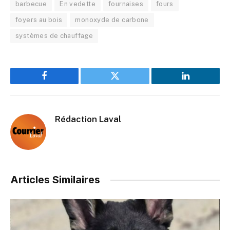
barbecue
En vedette
fournaises
fours
foyers au bois
monoxyde de carbone
systèmes de chauffage
Facebook
Twitter
LinkedIn
Rédaction Laval
Articles Similaires