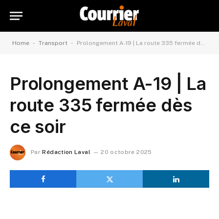
-
-
Home
Transport
Prolongement A-19 | La route 335 fermée dès ce soir
Prolongement A-19 | La
route 335 fermée dès
ce soir
Par
Rédaction Laval
20 octobre 2025