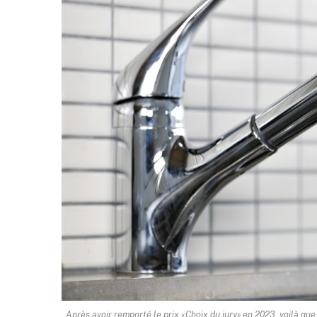
Après avoir remporté le prix «Choix du jury» en 2023, voilà que