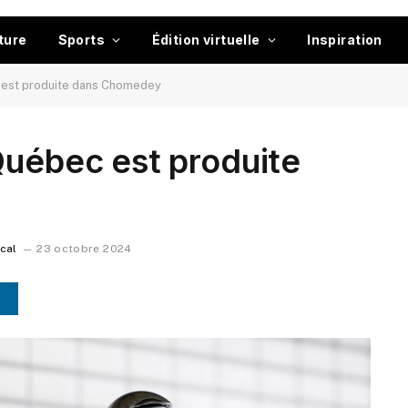
ture
Sports
Édition virtuelle
Inspiration
 est produite dans Chomedey
Québec est produite
ocal
23 octobre 2024