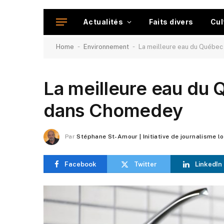
Actualités
Faits divers
Cul
-
-
Home
Environnement
La meilleure eau du Québec
La meilleure eau du 
dans Chomedey
Par
Stéphane St-Amour | Initiative de journalisme l
Facebook
Twitter
LinkedIn