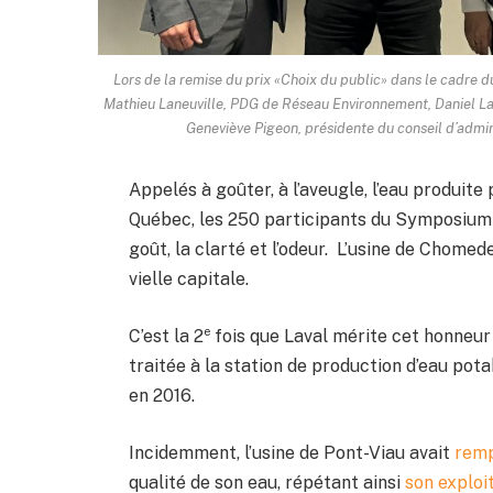
Lors de la remise du prix «Choix du public» dans le cadre d
Mathieu Laneuville, PDG de Réseau Environnement, Daniel Lava
Geneviève Pigeon, présidente du conseil d’admi
Appelés à goûter, à l’aveugle, l’eau produit
Québec, les 250 participants du Symposium d
goût, la clarté et l’odeur. L’usine de Chome
vielle capitale.
e
C’est la 2
fois que Laval mérite cet honneur 
traitée à la station de production d’eau pot
en 2016.
Incidemment, l’usine de Pont-Viau avait
remp
qualité de son eau, répétant ainsi
son exploi