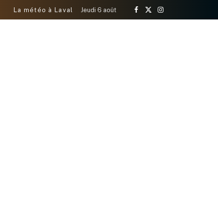
La météo à Laval
Jeudi 6 août
Facebook
X
Instagram
(Twitter)