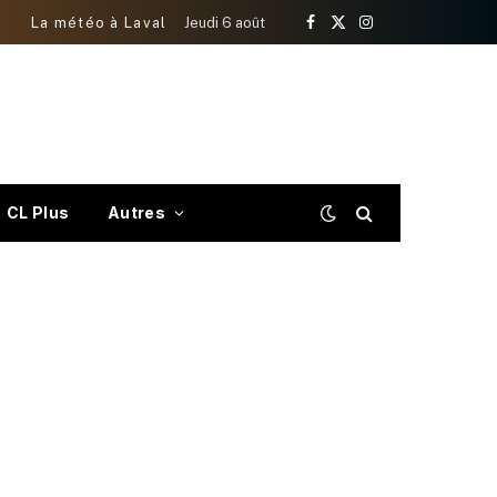
La météo à Laval
Jeudi 6 août
Facebook
X
Instagram
(Twitter)
CL Plus
Autres