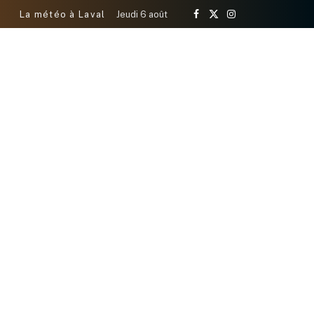
La météo à Laval
Jeudi 6 août
Facebook
X
Instagram
(Twitter)