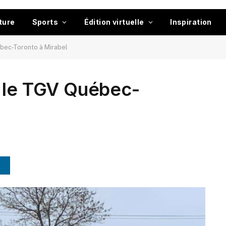
ture
Sports
Édition virtuelle
Inspiration
bec-Toronto à Mirabel
e le TGV Québec-