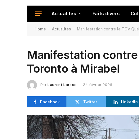
Actualités
Faits divers
Cul
-
-
Home
Actualités
Manifestation contre le TGV Qué
Manifestation contr
Toronto à Mirabel
Par
Laurent Larose
24 février 2026
Facebook
Twitter
LinkedIn