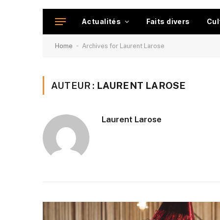
Actualités
Faits divers
Cul
-
Home
Archives for Laurent Larose
AUTEUR :
LAURENT LAROSE
Laurent Larose