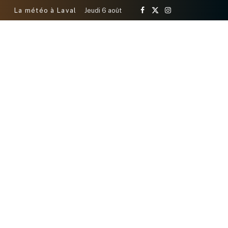
La météo à Laval
Jeudi 6 août
Facebook
X
Instagram
(Twitter)