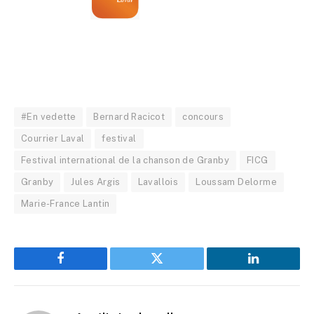
#En vedette
Bernard Racicot
concours
Courrier Laval
festival
Festival international de la chanson de Granby
FICG
Granby
Jules Argis
Lavallois
Loussam Delorme
Marie-France Lantin
Facebook
Twitter
LinkedIn