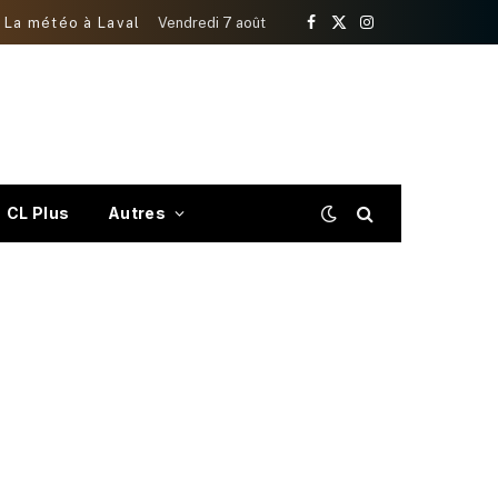
La météo à Laval
Vendredi 7 août
Facebook
X
Instagram
(Twitter)
CL Plus
Autres