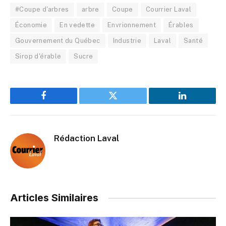
#Coupe d'arbres
arbre
Coupe
Courrier Laval
Économie
En vedette
Envrionnement
Érables
Gouvernement du Québec
Industrie
Laval
Santé
Sirop d'érable
Sucre
Facebook
Twitter
LinkedIn
Rédaction Laval
Articles Similaires