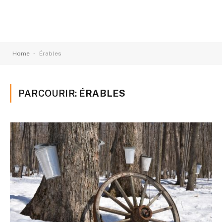
-
Home
Érables
PARCOURIR:
ÉRABLES