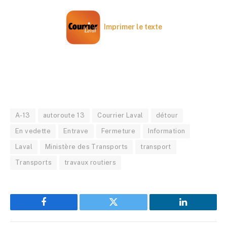
Imprimer le texte
A-13
autoroute 13
Courrier Laval
détour
En vedette
Entrave
Fermeture
Information
Laval
Ministère des Transports
transport
Transports
travaux routiers
Facebook
Twitter
LinkedIn