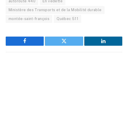
autoroute 440
En vedette
Ministère des Transports et de la Mobilité durable
montée-saint-françois
Québec 511
Facebook
Twitter
LinkedIn