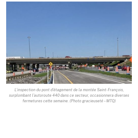
L’inspection du pont d’étagement de la montée Saint-François,
surplombant l’autoroute 440 dans ce secteur, occasionnera diverses
fermetures cette semaine. (Photo gracieuseté – MTQ)