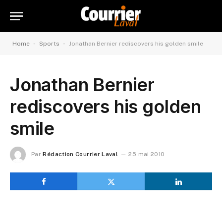
-
-
Home
Sports
Jonathan Bernier rediscovers his golden smile
Jonathan Bernier
rediscovers his golden
smile
Par
Rédaction Courrier Laval
25 mai 2010