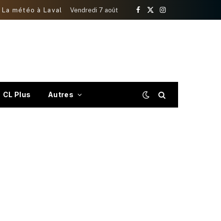
La météo à Laval
Vendredi 7 août
Facebook
X
Instagram
(Twitter)
CL Plus
Autres