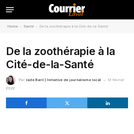
-
-
Home
Santé
De la zoothérapie à la Cité-de-la-Santé
De la zoothérapie à la
Cité-de-la-Santé
Par
Jade Baril | Initiative de journalisme local
13 février
2022