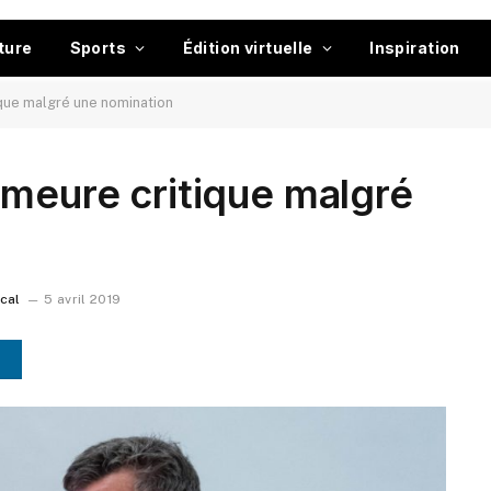
ture
Sports
Édition virtuelle
Inspiration
que malgré une nomination
meure critique malgré
ocal
5 avril 2019