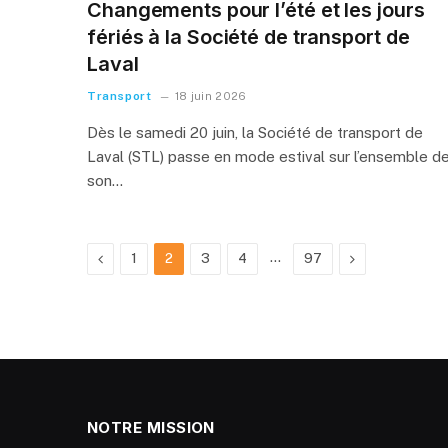
Changements pour l’été et les jours
fériés à la Société de transport de
Laval
Transport
18 juin 2026
Dès le samedi 20 juin, la Société de transport de
Laval (STL) passe en mode estival sur l’ensemble d
son…
Previous
…
Next
1
2
3
4
97
NOTRE MISSION