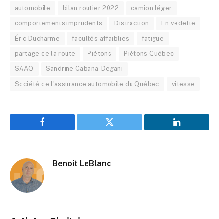
automobile
bilan routier 2022
camion léger
comportements imprudents
Distraction
En vedette
Éric Ducharme
facultés affaiblies
fatigue
partage de la route
Piétons
Piétons Québec
SAAQ
Sandrine Cabana-Degani
Société de l’assurance automobile du Québec
vitesse
Facebook
Twitter
LinkedIn
Benoit LeBlanc