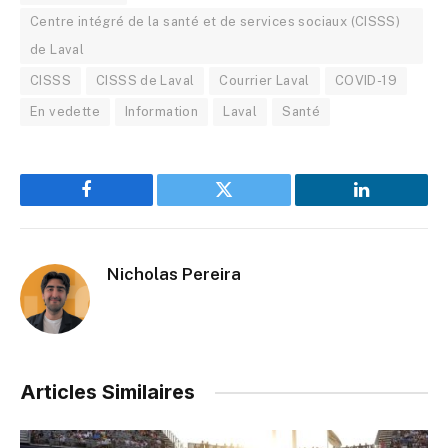
Centre intégré de la santé et de services sociaux (CISSS)
de Laval
CISSS
CISSS de Laval
Courrier Laval
COVID-19
En vedette
Information
Laval
Santé
Facebook
Twitter
LinkedIn
Nicholas Pereira
Articles Similaires