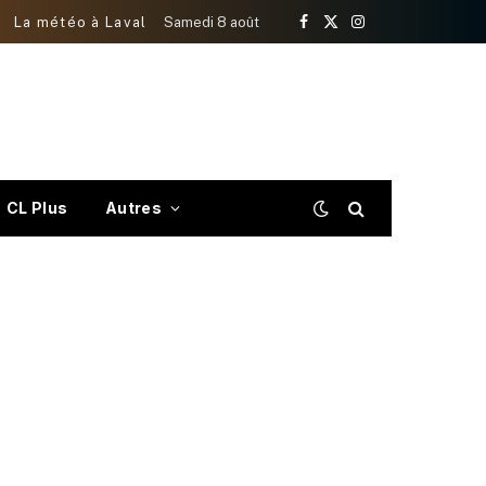
La météo à Laval
Samedi 8 août
Facebook
X
Instagram
(Twitter)
CL Plus
Autres