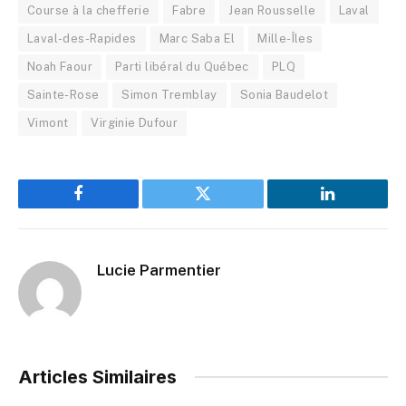
Course à la chefferie
Fabre
Jean Rousselle
Laval
Laval-des-Rapides
Marc Saba El
Mille-Îles
Noah Faour
Parti libéral du Québec
PLQ
Sainte-Rose
Simon Tremblay
Sonia Baudelot
Vimont
Virginie Dufour
Facebook
Twitter
LinkedIn
Lucie Parmentier
Articles Similaires