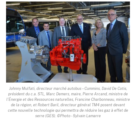
Johnny Mulfati, directeur marché autobus – Cummins, David De Cotis,
président du c.a. STL, Marc Demers, maire, Pierre Arcand, ministre de
l’Énergie et des Ressources naturelles, Francine Charbonneau, ministre
de la région, et Robert Baril, directeur général TM4 posent devant
cette nouvelle technologie qui permettra de réduire les gaz à effet de
serre (GES). ©Photo - Sylvain Lamarre