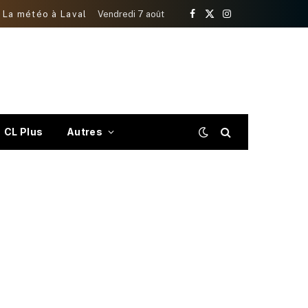
La météo à Laval
Vendredi 7 août
Facebook
X
Instagram
(Twitter)
CL Plus
Autres