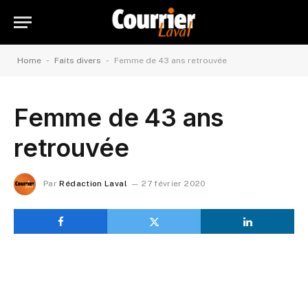
-
-
Home
Faits divers
Femme de 43 ans retrouvée
Femme de 43 ans
retrouvée
Par
Rédaction Laval
27 février 2020